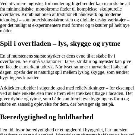
Ved at variere mønstre, forbandter og fugebredder kan man skabe alt
fra minimalistiske, monokrome flader til komplekse, skulpturelle
overflader. Kombinationen af traditionelt håndværk og moderne
teknologi – som præcisionsskårne sten og digitale designværktøjer –
gør det muligt at eksperimentere med former og teksturer på helt nye
måder.
Spil i overfladen – lys, skygge og rytme
En af murstenens største styrker er dens evne til at skabe liv i
overfladen. Selv små variationer i farve, struktur og mønster kan give
en facade et markant udtryk. Når lyset rammer murværket i løbet af
dagen, opstår der et naturligt spil mellem lys og skygge, som ændrer
bygningens karakter.
Arkitekter arbejder i stigende grad med reliefvirkninger – for eksempel
ved at lade enkelte sten træde frem eller trækkes tilbage i facaden. Det
giver dybde og rytme, som både kan fremhæve bygningens form og
skabe en sanselig oplevelse for dem, der bevæger sig tæt på.
Bæredygtighed og holdbarhed
I en tid, hvor bæredygtighed er et nøgleord i byggeriet, har mursten