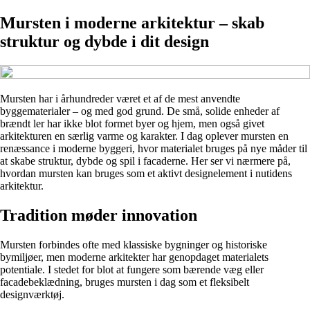
Mursten i moderne arkitektur – skab
struktur og dybde i dit design
Mursten har i århundreder været et af de mest anvendte
byggematerialer – og med god grund. De små, solide enheder af
brændt ler har ikke blot formet byer og hjem, men også givet
arkitekturen en særlig varme og karakter. I dag oplever mursten en
renæssance i moderne byggeri, hvor materialet bruges på nye måder til
at skabe struktur, dybde og spil i facaderne. Her ser vi nærmere på,
hvordan mursten kan bruges som et aktivt designelement i nutidens
arkitektur.
Tradition møder innovation
Mursten forbindes ofte med klassiske bygninger og historiske
bymiljøer, men moderne arkitekter har genopdaget materialets
potentiale. I stedet for blot at fungere som bærende væg eller
facadebeklædning, bruges mursten i dag som et fleksibelt
designværktøj.