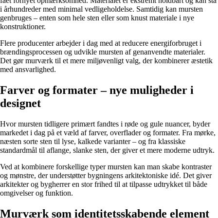
fået fornyet opmærksomhed. Materialet er ekstremt holdbart og kan stå
i århundreder med minimal vedligeholdelse. Samtidig kan mursten
genbruges – enten som hele sten eller som knust materiale i nye
konstruktioner.
Flere producenter arbejder i dag med at reducere energiforbruget i
brændingsprocessen og udvikle mursten af genanvendte materialer.
Det gør murværk til et mere miljøvenligt valg, der kombinerer æstetik
med ansvarlighed.
Farver og formater – nye muligheder i
designet
Hvor mursten tidligere primært fandtes i røde og gule nuancer, byder
markedet i dag på et væld af farver, overflader og formater. Fra mørke,
næsten sorte sten til lyse, kalkede varianter – og fra klassiske
standardmål til aflange, slanke sten, der giver et mere moderne udtryk.
Ved at kombinere forskellige typer mursten kan man skabe kontraster
og mønstre, der understøtter bygningens arkitektoniske idé. Det giver
arkitekter og bygherrer en stor frihed til at tilpasse udtrykket til både
omgivelser og funktion.
Murværk som identitetsskabende element