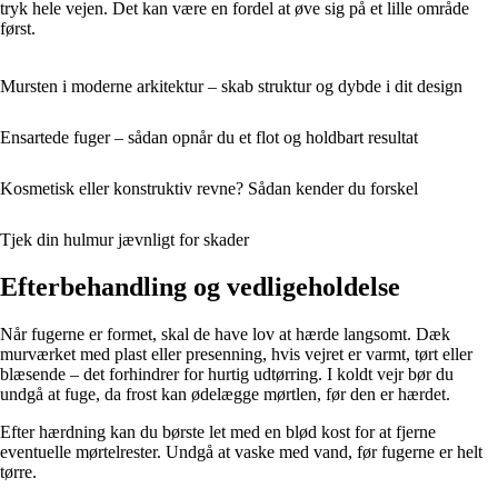
tryk hele vejen. Det kan være en fordel at øve sig på et lille område
først.
Mursten i moderne arkitektur – skab struktur og dybde i dit design
Ensartede fuger – sådan opnår du et flot og holdbart resultat
Kosmetisk eller konstruktiv revne? Sådan kender du forskel
Tjek din hulmur jævnligt for skader
Efterbehandling og vedligeholdelse
Når fugerne er formet, skal de have lov at hærde langsomt. Dæk
murværket med plast eller presenning, hvis vejret er varmt, tørt eller
blæsende – det forhindrer for hurtig udtørring. I koldt vejr bør du
undgå at fuge, da frost kan ødelægge mørtlen, før den er hærdet.
Efter hærdning kan du børste let med en blød kost for at fjerne
eventuelle mørtelrester. Undgå at vaske med vand, før fugerne er helt
tørre.