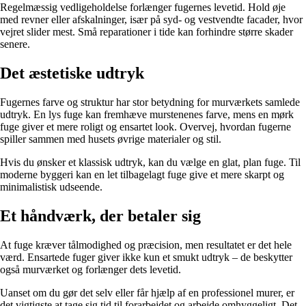
Regelmæssig vedligeholdelse forlænger fugernes levetid. Hold øje
med revner eller afskalninger, især på syd- og vestvendte facader, hvor
vejret slider mest. Små reparationer i tide kan forhindre større skader
senere.
Det æstetiske udtryk
Fugernes farve og struktur har stor betydning for murværkets samlede
udtryk. En lys fuge kan fremhæve murstenenes farve, mens en mørk
fuge giver et mere roligt og ensartet look. Overvej, hvordan fugerne
spiller sammen med husets øvrige materialer og stil.
Hvis du ønsker et klassisk udtryk, kan du vælge en glat, plan fuge. Til
moderne byggeri kan en let tilbagelagt fuge give et mere skarpt og
minimalistisk udseende.
Et håndværk, der betaler sig
At fuge kræver tålmodighed og præcision, men resultatet er det hele
værd. Ensartede fuger giver ikke kun et smukt udtryk – de beskytter
også murværket og forlænger dets levetid.
Uanset om du gør det selv eller får hjælp af en professionel murer, er
det vigtigste at tage sig tid til forarbejdet og arbejde omhyggeligt. Det