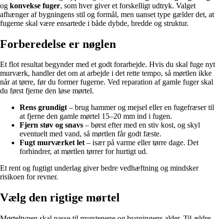
og
konvekse fuger
, som hver giver et forskelligt udtryk. Valget
afhænger af bygningens stil og formål, men uanset type gælder det, at
fugerne skal være ensartede i både dybde, bredde og struktur.
Forberedelse er nøglen
Et flot resultat begynder med et godt forarbejde. Hvis du skal fuge nyt
murværk, handler det om at arbejde i det rette tempo, så mørtlen ikke
når at tørre, før du former fugerne. Ved reparation af gamle fuger skal
du først fjerne den løse mørtel.
Rens grundigt
– brug hammer og mejsel eller en fugefræser til
at fjerne den gamle mørtel 15–20 mm ind i fugen.
Fjern støv og snavs
– børst efter med en stiv kost, og skyl
eventuelt med vand, så mørtlen får godt fæste.
Fugt murværket let
– især på varme eller tørre dage. Det
forhindrer, at mørtlen tørrer for hurtigt ud.
Et rent og fugtigt underlag giver bedre vedhæftning og mindsker
risikoen for revner.
Vælg den rigtige mørtel
Mørteltypen skal passe til murstenene og bygningens alder. Til ældre