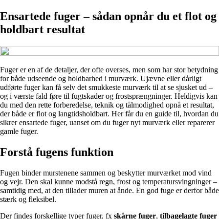
Ensartede fuger – sådan opnår du et flot og
holdbart resultat
Fuger er en af de detaljer, der ofte overses, men som har stor betydning
for både udseende og holdbarhed i murværk. Ujævne eller dårligt
udførte fuger kan få selv det smukkeste murværk til at se sjusket ud –
og i værste fald føre til fugtskader og frostsprængninger. Heldigvis kan
du med den rette forberedelse, teknik og tålmodighed opnå et resultat,
der både er flot og langtidsholdbart. Her får du en guide til, hvordan du
sikrer ensartede fuger, uanset om du fuger nyt murværk eller reparerer
gamle fuger.
Forstå fugens funktion
Fugen binder murstenene sammen og beskytter murværket mod vind
og vejr. Den skal kunne modstå regn, frost og temperatursvingninger –
samtidig med, at den tillader muren at ånde. En god fuge er derfor både
stærk og fleksibel.
Der findes forskellige typer fuger, fx
skårne fuger
,
tilbagelagte fuger