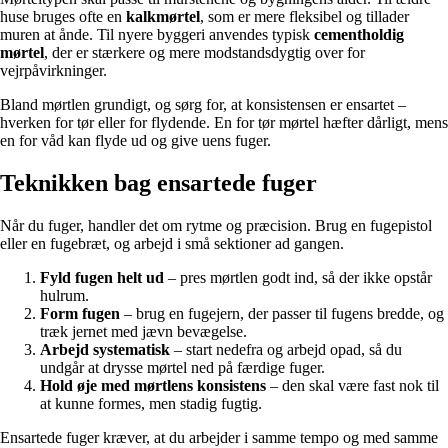
huse bruges ofte en
kalkmørtel
, som er mere fleksibel og tillader
muren at ånde. Til nyere byggeri anvendes typisk
cementholdig
mørtel
, der er stærkere og mere modstandsdygtig over for
vejrpåvirkninger.
Bland mørtlen grundigt, og sørg for, at konsistensen er ensartet –
hverken for tør eller for flydende. En for tør mørtel hæfter dårligt, mens
en for våd kan flyde ud og give uens fuger.
Teknikken bag ensartede fuger
Når du fuger, handler det om rytme og præcision. Brug en fugepistol
eller en fugebræt, og arbejd i små sektioner ad gangen.
Fyld fugen helt ud
– pres mørtlen godt ind, så der ikke opstår
hulrum.
Form fugen
– brug en fugejern, der passer til fugens bredde, og
træk jernet med jævn bevægelse.
Arbejd systematisk
– start nedefra og arbejd opad, så du
undgår at drysse mørtel ned på færdige fuger.
Hold øje med mørtlens konsistens
– den skal være fast nok til
at kunne formes, men stadig fugtig.
Ensartede fuger kræver, at du arbejder i samme tempo og med samme