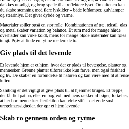
dækkes unødigt, og brug spejle til at reflektere lyset. Om aftenen kan
du skabe stemning med flere lyskilder – både loftlamper, gulvlamper
og stearinlys. Det giver dybde og varme.
Materialer spiller også en stor rolle. Kombinationen af træ, tekstil, glas
og metal skaber variation og balance. Et rum med for mange hårde
overflader kan virke koldt, mens for mange bløde materialer kan føles
tungt. Prøv at finde en rytme mellem de to.
Giv plads til det levende
Et levende hjem er et hjem, hvor der er plads til bevægelse, planter og
mennesker. Grønne planter tilfører ikke kun farve, men også friskhed
og liv. De skaber en forbindelse til naturen og kan være med til at rense
luften.
Samtidig er det vigtigt at give plads til, at hjemmet bruges. Et tæppe,
der får lidt patina, eller en bogreol med uens rækker af bøger, fortæller,
at her bor mennesker. Perfektion kan virke stift – det er de små
uregelmæssigheder, der gør et hjem levende.
Skab ro gennem orden og rytme