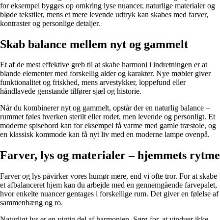
for eksempel bygges op omkring lyse nuancer, naturlige materialer og
bløde tekstiler, mens et mere levende udtryk kan skabes med farver,
kontraster og personlige detaljer.
Skab balance mellem nyt og gammelt
Et af de mest effektive greb til at skabe harmoni i indretningen er at
blande elementer med forskellig alder og karakter. Nye møbler giver
funktionalitet og friskhed, mens arvestykker, loppefund eller
håndlavede genstande tilfører sjæl og historie.
Når du kombinerer nyt og gammelt, opstår der en naturlig balance –
rummet føles hverken sterilt eller rodet, men levende og personligt. Et
moderne spisebord kan for eksempel få varme med gamle træstole, og
en klassisk kommode kan få nyt liv med en moderne lampe ovenpå.
Farver, lys og materialer – hjemmets rytme
Farver og lys påvirker vores humør mere, end vi ofte tror. For at skabe
et afbalanceret hjem kan du arbejde med en gennemgående farvepalet,
hvor enkelte nuancer gentages i forskellige rum. Det giver en følelse af
sammenhæng og ro.
Naturligt lys er en vigtig del af harmonien. Sørg for, at vinduer ikke