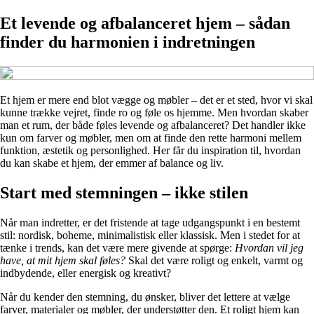
Et levende og afbalanceret hjem – sådan
finder du harmonien i indretningen
Et hjem er mere end blot vægge og møbler – det er et sted, hvor vi skal
kunne trække vejret, finde ro og føle os hjemme. Men hvordan skaber
man et rum, der både føles levende og afbalanceret? Det handler ikke
kun om farver og møbler, men om at finde den rette harmoni mellem
funktion, æstetik og personlighed. Her får du inspiration til, hvordan
du kan skabe et hjem, der emmer af balance og liv.
Start med stemningen – ikke stilen
Når man indretter, er det fristende at tage udgangspunkt i en bestemt
stil: nordisk, boheme, minimalistisk eller klassisk. Men i stedet for at
tænke i trends, kan det være mere givende at spørge:
Hvordan vil jeg
have, at mit hjem skal føles?
Skal det være roligt og enkelt, varmt og
indbydende, eller energisk og kreativt?
Når du kender den stemning, du ønsker, bliver det lettere at vælge
farver, materialer og møbler, der understøtter den. Et roligt hjem kan