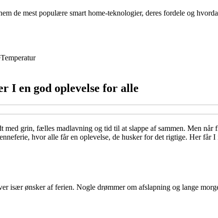
em de mest populære smart home-teknologier, deres fordele og hvordan
e
Temperatur
r I en god oplevelse for alle
 med grin, fælles madlavning og tid til at slappe af sammen. Men når 
ferie, hvor alle får en oplevelse, de husker for det rigtige. Her får I in
I hver især ønsker af ferien. Nogle drømmer om afslapning og lange morg