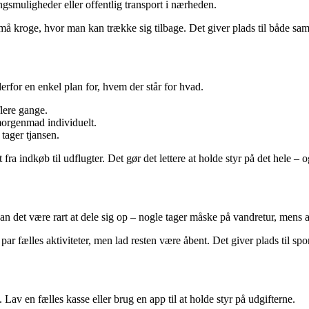
gsmuligheder eller offentlig transport i nærheden.
å kroge, hvor man kan trække sig tilbage. Det giver plads til både sa
rfor en enkel plan for, hvem der står for hvad.
lere gange.
morgenmad individuelt.
 tager tjansen.
t fra indkøb til udflugter. Det gør det lettere at holde styr på det hele – 
n det være rart at dele sig op – nogle tager måske på vandretur, mens 
et par fælles aktiviteter, men lad resten være åbent. Det giver plads til sp
. Lav en fælles kasse eller brug en app til at holde styr på udgifterne.