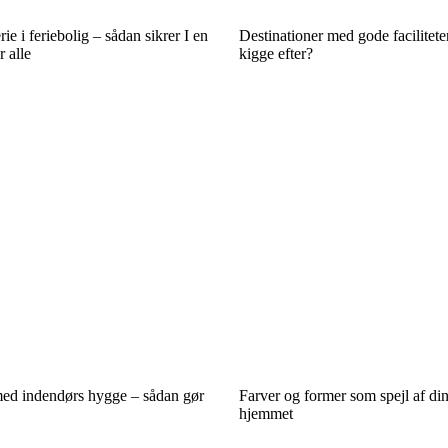
e i feriebolig – sådan sikrer I en
Destinationer med gode facilitete
 alle
kigge efter?
ed indendørs hygge – sådan gør
Farver og former som spejl af din
hjemmet