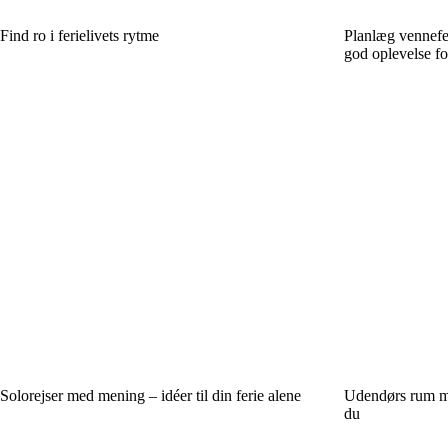
Find ro i ferielivets rytme
Planlæg venneferi
god oplevelse for
Solorejser med mening – idéer til din ferie alene
Udendørs rum m
du