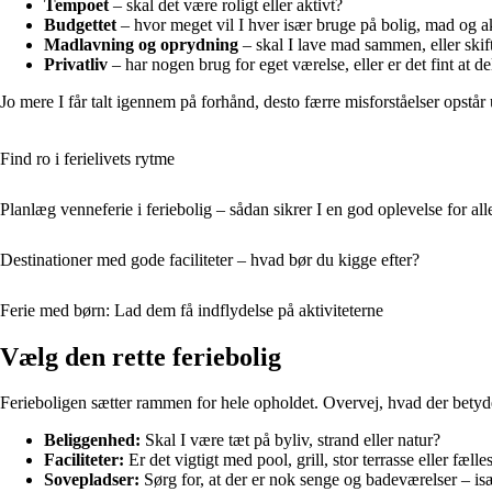
Tempoet
– skal det være roligt eller aktivt?
Budgettet
– hvor meget vil I hver især bruge på bolig, mad og ak
Madlavning og oprydning
– skal I lave mad sammen, eller skifte
Privatliv
– har nogen brug for eget værelse, eller er det fint at de
Jo mere I får talt igennem på forhånd, desto færre misforståelser opstår
Find ro i ferielivets rytme
Planlæg venneferie i feriebolig – sådan sikrer I en god oplevelse for all
Destinationer med gode faciliteter – hvad bør du kigge efter?
Ferie med børn: Lad dem få indflydelse på aktiviteterne
Vælg den rette feriebolig
Ferieboligen sætter rammen for hele opholdet. Overvej, hvad der betyder m
Beliggenhed:
Skal I være tæt på byliv, strand eller natur?
Faciliteter:
Er det vigtigt med pool, grill, stor terrasse eller fæll
Sovepladser:
Sørg for, at der er nok senge og badeværelser – is