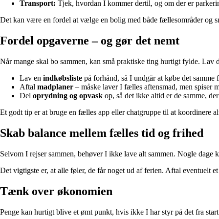
Transport:
Tjek, hvordan I kommer dertil, og om der er parkerin
Det kan være en fordel at vælge en bolig med både fællesområder og sm
Fordel opgaverne – og gør det nemt
Når mange skal bo sammen, kan små praktiske ting hurtigt fylde. Lav de
Lav en
indkøbsliste
på forhånd, så I undgår at købe det samme f
Aftal
madplaner
– måske laver I fælles aftensmad, men spiser 
Del
oprydning og opvask
op, så det ikke altid er de samme, der
Et godt tip er at bruge en fælles app eller chatgruppe til at koordinere al
Skab balance mellem fælles tid og frihed
Selvom I rejser sammen, behøver I ikke lave alt sammen. Nogle dage ka
Det vigtigste er, at alle føler, de får noget ud af ferien. Aftal eventuelt 
Tænk over økonomien
Penge kan hurtigt blive et ømt punkt, hvis ikke I har styr på det fra start