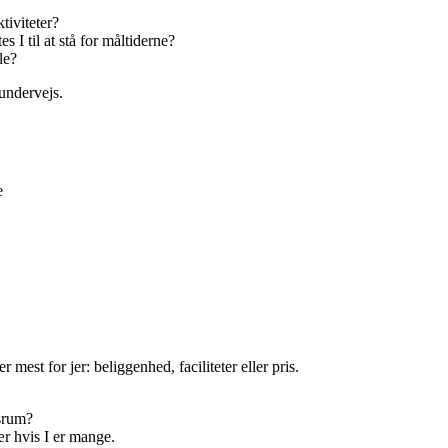
tiviteter?
s I til at stå for måltiderne?
le?
 undervejs.
e
est for jer: beliggenhed, faciliteter eller pris.
esrum?
ær hvis I er mange.