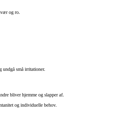
mvær og ro.
og undgå små irritationer.
andre bliver hjemme og slapper af.
ontanitet og individuelle behov.