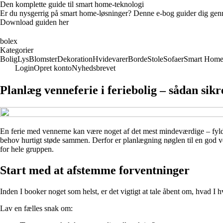
Den komplette guide til smart home-teknologi
Er du nysgerrig på smart home-løsninger? Denne e-bog guider dig genn
Download guiden her
bolex
Kategorier
Bolig
Lys
Blomster
Dekoration
Hvidevarer
Borde
Stole
Sofaer
Smart Hom
Login
Opret konto
Nyhedsbrevet
Planlæg venneferie i feriebolig – sådan sikre
En ferie med vennerne kan være noget af det mest mindeværdige – fyldt
behov hurtigt støde sammen. Derfor er planlægning nøglen til en god venne
for hele gruppen.
Start med at afstemme forventninger
Inden I booker noget som helst, er det vigtigt at tale åbent om, hvad 
Lav en fælles snak om: