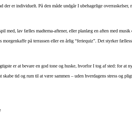
ad der er individuelt. På den måde undgår I ubehagelige overraskelser, nå
pil med, lav fælles madtema-aftener, eller planlæg en aften med musik o
s morgenkaffe på terrassen eller en årlig “feriequiz”. Det styrker fælles
igste er at bevare en god tone og huske, hvorfor I tog af sted: for at 
at skabe tid og rum til at være sammen – uden hverdagens stress og pligt
e