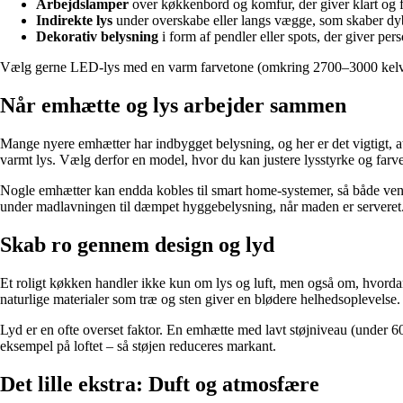
Arbejdslamper
over køkkenbord og komfur, der giver klart og f
Indirekte lys
under overskabe eller langs vægge, som skaber dy
Dekorativ belysning
i form af pendler eller spots, der giver pe
Vælg gerne LED-lys med en varm farvetone (omkring 2700–3000 kelvin)
Når emhætte og lys arbejder sammen
Mange nyere emhætter har indbygget belysning, og her er det vigtigt, at
varmt lys. Vælg derfor en model, hvor du kan justere lysstyrke og farv
Nogle emhætter kan endda kobles til smart home-systemer, så både ventil
under madlavningen til dæmpet hyggebelysning, når maden er serveret
Skab ro gennem design og lyd
Et roligt køkken handler ikke kun om lys og luft, men også om, hvorda
naturlige materialer som træ og sten giver en blødere helhedsoplevelse.
Lyd er en ofte overset faktor. En emhætte med lavt støjniveau (under 6
eksempel på loftet – så støjen reduceres markant.
Det lille ekstra: Duft og atmosfære