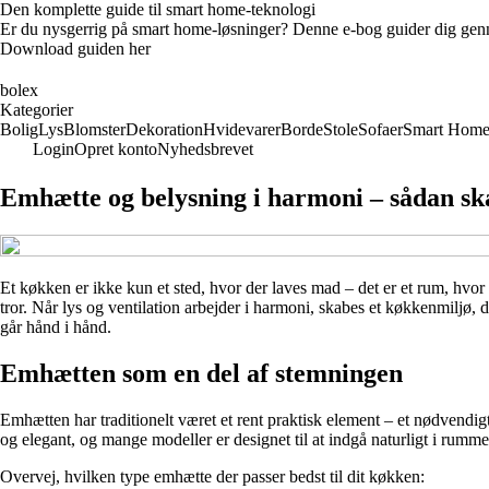
Den komplette guide til smart home-teknologi
Er du nysgerrig på smart home-løsninger? Denne e-bog guider dig genn
Download guiden her
bolex
Kategorier
Bolig
Lys
Blomster
Dekoration
Hvidevarer
Borde
Stole
Sofaer
Smart Hom
Login
Opret konto
Nyhedsbrevet
Emhætte og belysning i harmoni – sådan ska
Et køkken er ikke kun et sted, hvor der laves mad – det er et rum, hvo
tror. Når lys og ventilation arbejder i harmoni, skabes et køkkenmiljø, 
går hånd i hånd.
Emhætten som en del af stemningen
Emhætten har traditionelt været et rent praktisk element – et nødvendig
og elegant, og mange modeller er designet til at indgå naturligt i rumme
Overvej, hvilken type emhætte der passer bedst til dit køkken: