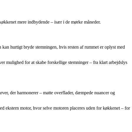
 køkkenet mere indbydende – især i de mørke måneder.
en kan hurtigt bryde stemningen, hvis resten af rummet er oplyst med
r mulighed for at skabe forskellige stemninger – fra klart arbejdslys
farver, der harmonerer – matte overflader, dæmpede nuancer og
ed ekstern motor, hvor selve motoren placeres uden for køkkenet – for