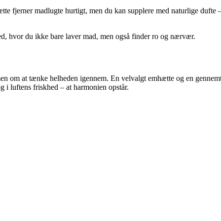
te fjerner madlugte hurtigt, men du kan supplere med naturlige dufte – f
sted, hvor du ikke bare laver mad, men også finder ro og nærvær.
 men om at tænke helheden igennem. En velvalgt emhætte og en gennemtæn
g i luftens friskhed – at harmonien opstår.