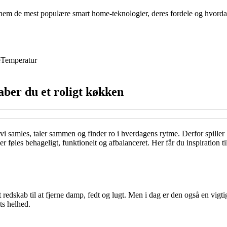
em de mest populære smart home-teknologier, deres fordele og hvordan
e
Temperatur
ber du et roligt køkken
r vi samles, taler sammen og finder ro i hverdagens rytme. Derfor spill
der føles behageligt, funktionelt og afbalanceret. Her får du inspiration
t redskab til at fjerne damp, fedt og lugt. Men i dag er den også en vi
ts helhed.