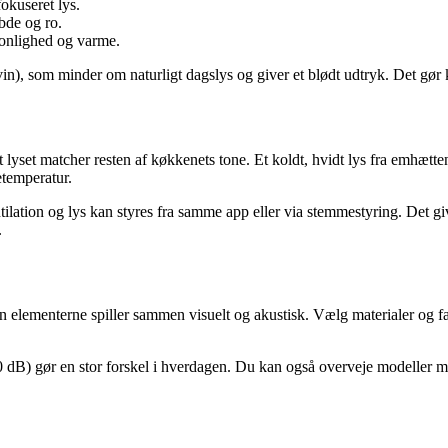
okuseret lys.
bde og ro.
rsonlighed og varme.
, som minder om naturligt dagslys og giver et blødt udtryk. Det gør
 lyset matcher resten af køkkenets tone. Et koldt, hvidt lys fra emhætt
etemperatur.
ation og lys kan styres fra samme app eller via stemmestyring. Det give
.
n elementerne spiller sammen visuelt og akustisk. Vælg materialer og 
0 dB) gør en stor forskel i hverdagen. Du kan også overveje modeller m