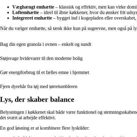
Væghængt emhætte
– klassisk og effektiv, men kan virke dom
Loftemhætte
– ideel til åbne køkkener, hvor du ønsker frit udsyn
Integreret emhætte
– bygget ind i kogepladen eller overskabet, 
Når du vælger emhætte, så tænk ikke kun på sugeevne, men også på lydn
Bag din egen granola i ovnen – enkelt og sundt
Støjsvage hvidevarer til den moderne bolig
Gør energiforbrug til et fælles emne i hjemmet
Fjern dyrehår fra tøj med tørretumbleren
Lys, der skaber balance
Belysningen i køkkenet skal både være funktionel og stemningsskabende
det svært at arbejde effektivt.
En god løsning er at kombinere flere lyskilder: