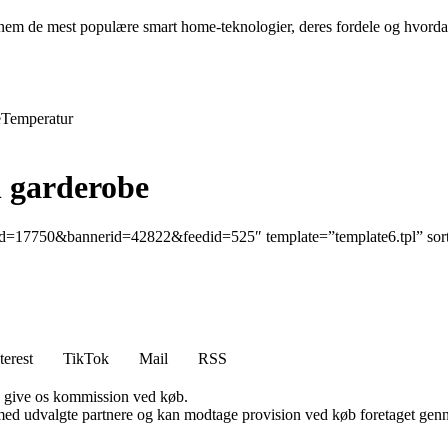
em de mest populære smart home-teknologier, deres fordele og hvordan
e
Temperatur
n garderobe
id=17750&bannerid=42822&feedid=525″ template=”template6.tpl” sort
terest
TikTok
Mail
RSS
n give os kommission ved køb.
med udvalgte partnere og kan modtage provision ved køb foretaget gennem