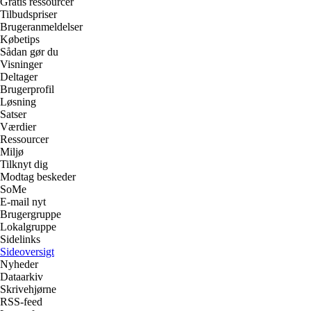
Gratis ressourcer
Tilbudspriser
Brugeranmeldelser
Købetips
Sådan gør du
Visninger
Deltager
Brugerprofil
Løsning
Satser
Værdier
Ressourcer
Miljø
Tilknyt dig
Modtag beskeder
SoMe
E-mail nyt
Brugergruppe
Lokalgruppe
Sidelinks
Sideoversigt
Nyheder
Dataarkiv
Skrivehjørne
RSS-feed