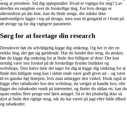
seng at prioritere. Stil dig spørgsmålet: Hvad er vigtigst for mig? Lav
derefter en rangliste over de forskellige ting. For hvis design er
allernederst på din liste, kan du finde senge, der måske ikke
nødvendigvis ligger i top på design, men som til gengæld er i front på
de øvrige og for dig vigtigere parametre.
Sørg for at foretage din research
Derudover bør du selvfølgelig kigge dig omkring. Og her er der en
række ting, der gør sig gældende. Har du fundet den seng, du ønsker,
bør du kigge dig omkring for at finde den billigste af dem: Der kan
nemlig være stor forskel på de forskellige fysiske butikker og
webshops. Den halve time det tager for dig at kigge dig omkring for at
finde den billigste seng kan i sidste ende være godt givet ud – og være
til en ganske høj timepris, hvis man anlægger den vinkel. Husk også at
kigge efter rabatkoder hos den webshop, du vælger at handle hos; ofte
ligger der rabatkoder rundt på internettet, og finder du sådan en, kan du
spare endnu flere penge end først antaget. Så er det pludselig ikke så
dyrt at finde den rigtige seng, når du har været på jagt efter både tilbud
og rabatkoder.