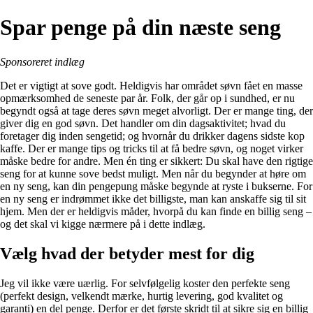
Spar penge på din næste seng
Sponsoreret indlæg
Det er vigtigt at sove godt. Heldigvis har området søvn fået en masse
opmærksomhed de seneste par år. Folk, der går op i sundhed, er nu
begyndt også at tage deres søvn meget alvorligt. Der er mange ting, der
giver dig en god søvn. Det handler om din dagsaktivitet; hvad du
foretager dig inden sengetid; og hvornår du drikker dagens sidste kop
kaffe. Der er mange tips og tricks til at få bedre søvn, og noget virker
måske bedre for andre. Men én ting er sikkert: Du skal have den rigtige
seng for at kunne sove bedst muligt. Men når du begynder at høre om
en ny seng, kan din pengepung måske begynde at ryste i bukserne. For
en ny seng er indrømmet ikke det billigste, man kan anskaffe sig til sit
hjem. Men der er heldigvis måder, hvorpå du kan finde en
billig seng
–
og det skal vi kigge nærmere på i dette indlæg.
Vælg hvad der betyder mest for dig
Jeg vil ikke være uærlig. For selvfølgelig koster den perfekte seng
(perfekt design, velkendt mærke, hurtig levering, god kvalitet og
garanti) en del penge. Derfor er det første skridt til at sikre sig en billig