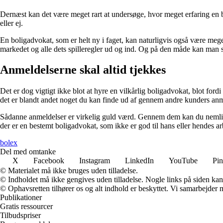
Dernæst kan det være meget rart at undersøge, hvor meget erfaring en
eller ej.
En boligadvokat, som er helt ny i faget, kan naturligvis også være meg
markedet og alle dets spilleregler ud og ind. Og på den måde kan man
Anmeldelserne skal altid tjekkes
Det er dog vigtigt ikke blot at hyre en vilkårlig boligadvokat, blot fo
det er blandt andet noget du kan finde ud af gennem andre kunders anm
Sådanne anmeldelser er virkelig guld værd. Gennem dem kan du nemlig d
der er en bestemt boligadvokat, som ikke er god til hans eller hendes ar
bolex
Del med omtanke
X
Facebook
Instagram
LinkedIn
YouTube
Pin
© Materialet må ikke bruges uden tilladelse.
© Indholdet må ikke gengives uden tilladelse. Nogle links på siden ka
© Ophavsretten tilhører os og alt indhold er beskyttet. Vi samarbejder 
Publikationer
Gratis ressourcer
Tilbudspriser