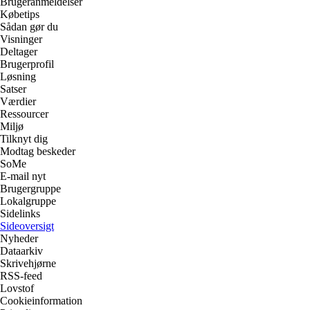
Brugeranmeldelser
Købetips
Sådan gør du
Visninger
Deltager
Brugerprofil
Løsning
Satser
Værdier
Ressourcer
Miljø
Tilknyt dig
Modtag beskeder
SoMe
E-mail nyt
Brugergruppe
Lokalgruppe
Sidelinks
Sideoversigt
Nyheder
Dataarkiv
Skrivehjørne
RSS-feed
Lovstof
Cookieinformation