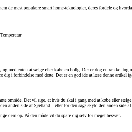
em de mest populære smart home-teknologier, deres fordele og hvordan
e
Temperatur
ang med enten at sælge eller købe en bolig. Der er dog en række ting m
re dig i forbindelse med dette. Det er en god ide at læse denne artikel 
vante område. Det vil sige, at hvis du skal i gang med at købe eller sæl
 den anden side af Sjælland – eller for den sags skyld den anden side af
t ringe dem op. På den måde vil du spare dig selv for meget besvær.