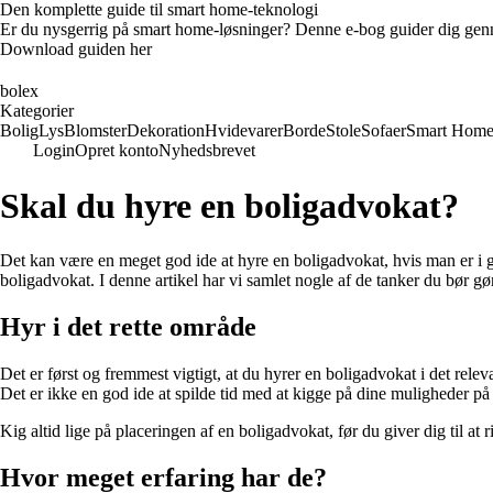
Den komplette guide til smart home-teknologi
Er du nysgerrig på smart home-løsninger? Denne e-bog guider dig genn
Download guiden her
bolex
Kategorier
Bolig
Lys
Blomster
Dekoration
Hvidevarer
Borde
Stole
Sofaer
Smart Hom
Login
Opret konto
Nyhedsbrevet
Skal du hyre en boligadvokat?
Det kan være en meget god ide at hyre en boligadvokat, hvis man er i g
boligadvokat. I denne artikel har vi samlet nogle af de tanker du bør gø
Hyr i det rette område
Det er først og fremmest vigtigt, at du hyrer en boligadvokat i det rele
Det er ikke en god ide at spilde tid med at kigge på dine muligheder på
Kig altid lige på placeringen af en boligadvokat, før du giver dig til a
Hvor meget erfaring har de?