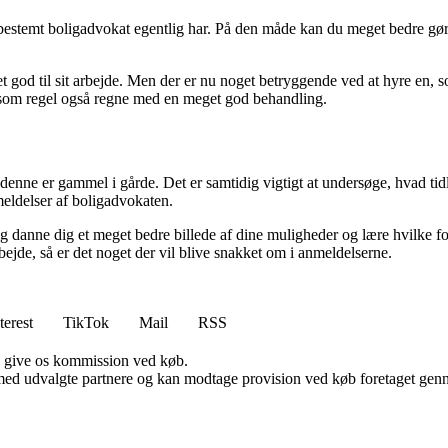
 bestemt boligadvokat egentlig har. På den måde kan du meget bedre gø
et god til sit arbejde. Men der er nu noget betryggende ved at hyre en
 som regel også regne med en meget god behandling.
rdi denne er gammel i gårde. Det er samtidig vigtigt at undersøge, hvad 
eldelser af boligadvokaten.
anne dig et meget bedre billede af dine muligheder og lære hvilke fors
bejde, så er det noget der vil blive snakket om i anmeldelserne.
terest
TikTok
Mail
RSS
n give os kommission ved køb.
med udvalgte partnere og kan modtage provision ved køb foretaget gennem