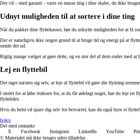
Der vil – med garanti – være en masse ting i dine skabe, du ikke bruger i
Udnyt muligheden til at sortere i dine ting
Når du pakker dine flyttekasser, bør du udnytte muligheden for at få sor
Der er naturligvis ikke nogen grund til at bruge tid og energi på at flyt
smide det ud.
Rigtig mange vælger at gøre dette, og en stor del af dem ender med at b
Lej en flyttebil
Det siger næsten sig selv, at
leje af flyttebil
vil gøre din flytning nemmer
I stedet for at løbe risikoen for, at du får ødelagt noget, bør du leje en f
flyttebiler.
Hvis du helst vil spare dig selv for besværet, kan du også hyre et flyttef
bolex
Del med omtanke
X
Facebook
Instagram
LinkedIn
YouTube
Pin
© Materialet må ikke bruges uden tilladelse.