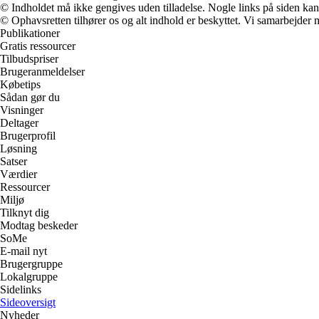
© Indholdet må ikke gengives uden tilladelse. Nogle links på siden ka
© Ophavsretten tilhører os og alt indhold er beskyttet. Vi samarbejder 
Publikationer
Gratis ressourcer
Tilbudspriser
Brugeranmeldelser
Købetips
Sådan gør du
Visninger
Deltager
Brugerprofil
Løsning
Satser
Værdier
Ressourcer
Miljø
Tilknyt dig
Modtag beskeder
SoMe
E-mail nyt
Brugergruppe
Lokalgruppe
Sidelinks
Sideoversigt
Nyheder