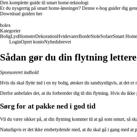
Den komplette guide til smart home-teknologi
Er du nysgerrig på smart home-løsninger? Denne e-bog guider dig genn
Download guiden her
bolex
Kategorier
Bolig
Lys
Blomster
Dekoration
Hvidevarer
Borde
Stole
Sofaer
Smart Hom
Login
Opret konto
Nyhedsbrevet
Sådan gør du din flytning lettere
Sponsoreret indhold
Hvis du skal flytte ind i en ny bolig, ønsker du sandsynligvis, at det er 
Derfor anbefales det, at du forbereder dig til din flytning. Hvis du ikke
Sørg for at pakke ned i god tid
Vil du være sikker på, at din flytning kommer til at gå som smurt, så ska
Naturligvis er det ikke ensbetydende med, at du skal gå i gang med at pak