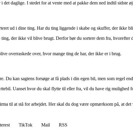
 det daglige. I stedet for at vente med at pakke dem ned indtil sidste øj
teret ud i dine ting. Har du ting liggende i skabe og skuffer, der ikke 
te ting, der ikke vil blive brugt. Derfor bør du sortere dem fra, hvorefte
live overraskede over, hvor mange ting de har, der ikke er i brug.
e. Du kan sagtens forsøge at få plads i din egen bil, men som regel en
lyttebil. Uanset hvor du skal flytte til eller fra, vil du have rig mulighed 
irma til at stå for arbejdet. Her skal du dog være opmærksom på, at det vi
terest
TikTok
Mail
RSS