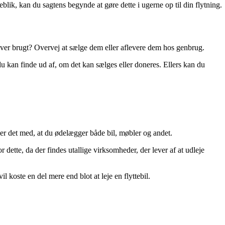
eblik, kan du sagtens begynde at gøre dette i ugerne op til din flytning.
bliver brugt? Overvej at sælge dem eller aflevere dem hos genbrug.
r du kan finde ud af, om det kan sælges eller doneres. Ellers kan du
der det med, at du ødelægger både bil, møbler og andet.
for dette, da der findes utallige virksomheder, der lever af at udleje
l koste en del mere end blot at leje en flyttebil.