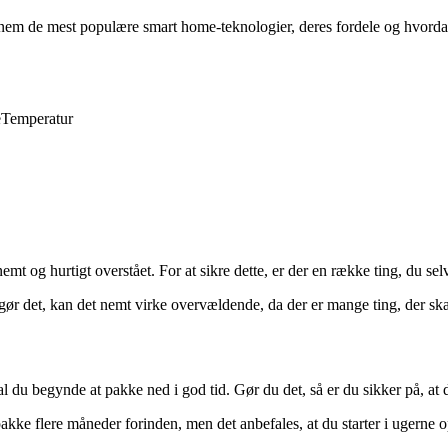
em de mest populære smart home-teknologier, deres fordele og hvordan
e
Temperatur
nemt og hurtigt overstået. For at sikre dette, er der en række ting, du sel
 gør det, kan det nemt virke overvældende, da der er mange ting, der skal
l du begynde at pakke ned i god tid. Gør du det, så er du sikker på, at d
ke flere måneder forinden, men det anbefales, at du starter i ugerne op t