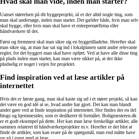
Hvad skal man vide, inden man starter?
Uanset størrelsen på dit byggeprojekt, så er der altid nogle ting, som
man skal undersøge, inden man starter. Det gælder både, hvis man selv
skal bygge, eller hvis man skal have et entreprenørfirma eller
håndværkere til det.
Først og fremmest skal man sikre sig en byggetilladelse. Herefter skal
man sikre sig, at man har sat sig ind i lokalplanen samt andre relevante
regler, for det byggeri man skal have opført. Ved at have alle disse ting
på plads inden man starter, kan man være sikker på, at der ikke
pludselig er noget i vejen for projektet.
Find inspiration ved at læse artikler på
internettet
Hvis det er første gang, man skal kaste sig ud i et større projekt, så kan
det være en god idé at se, hvad andre har gjort. Det kan man blandt
andet gøre ved at finde inspiration på internettet. Her findes der en del
blogs og hjemmesider, som er dedikeret til formålet.
Boligmesteren.dk
er et godt eksempel på dette. Her kan man læse forskellige artikler, alle
sammen relateret til håndværkerprojekter m.v. Herefter er det blot at
finde de artikler, som kan svare på de spørgsmål, man end måtte have
og gå i gang med at læse.