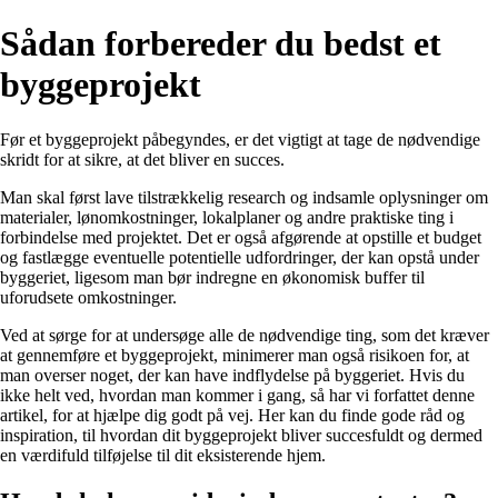
Sådan forbereder du bedst et
byggeprojekt
Før et byggeprojekt påbegyndes, er det vigtigt at tage de nødvendige
skridt for at sikre, at det bliver en succes.
Man skal først lave tilstrækkelig research og indsamle oplysninger om
materialer, lønomkostninger, lokalplaner og andre praktiske ting i
forbindelse med projektet. Det er også afgørende at opstille et budget
og fastlægge eventuelle potentielle udfordringer, der kan opstå under
byggeriet, ligesom man bør indregne en økonomisk buffer til
uforudsete omkostninger.
Ved at sørge for at undersøge alle de nødvendige ting, som det kræver
at gennemføre et byggeprojekt, minimerer man også risikoen for, at
man overser noget, der kan have indflydelse på byggeriet. Hvis du
ikke helt ved, hvordan man kommer i gang, så har vi forfattet denne
artikel, for at hjælpe dig godt på vej. Her kan du finde gode råd og
inspiration, til hvordan dit byggeprojekt bliver succesfuldt og dermed
en værdifuld tilføjelse til dit eksisterende hjem.