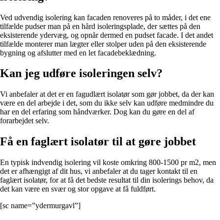
Ved udvendig isolering kan facaden renoveres på to måder, i det ene
tilfælde pudser man på en hård isoleringsplade, der sættes på den
eksisterende ydervæg, og opnår dermed en pudset facade. I det andet
tilfælde monterer man lægter eller stolper uden på den eksisterende
bygning og afslutter med en let facadebeklædning.
Kan jeg udføre isoleringen selv?
Vi anbefaler at det er en fagudlært isolatør som gør jobbet, da der kan
være en del arbejde i det, som du ikke selv kan udføre medmindre du
har en del erfaring som håndværker. Dog kan du gøre en del af
forarbejdet selv.
Få en faglært isolatør til at gøre jobbet
En typisk indvendig isolering vil koste omkring 800-1500 pr m2, men
det er afhængigt af dit hus, vi anbefaler at du tager kontakt til en
faglært isolatør, for at få det bedste resultat til din isolerings behov, da
det kan være en svær og stor opgave at få fuldført.
[sc name=”ydermurgavl”]