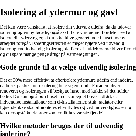
Isolering af ydermur og gavl
Det kan være vanskeligt at isolere din ydervæg udefra, da du udover
isolering og en ny facade, også skal flytte vinduerne. Fordelen ved at
isolere din ydervæg er, at du ikke blive generet inde i huset, mens
arbejdet foregår. Isoleringseffekten er meget højere ved udvendig
isolering end indvendig isolering, da flere af kuldebroerne bliver fjernet
og du spare mange penge årligt på varmeregningen.
Gode grunde til at vælge udvendig isolering
Det er 30% mere effektivt at efterisolere ydermure udefra end indefra,
da huset pakkes ind i isolering hele vejen rundt. Facaden bliver
renoveret og isoleringen vil beskytte huset mod kulde, så det holder
bedre. Du kan også bo i huset imens arbejdet bliver udført, da
indvendige installationer som el-installationer, stuk, radiator eller
lignende ikke skal afmonteres eller flyttes og ved indvendig isolering
kan der opstå kuldebroer som er dit hus værste fjende!
Hvilke metoder bruges der til udvendig
isolering?