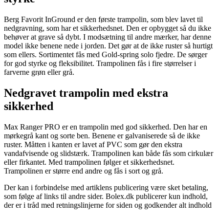
Berg Favorit InGround er den første trampolin, som blev lavet til
nedgravning, som har et sikkerhedsnet. Den er opbygget så du ikke
behøver at grave så dybt. I modsætning til andre mærker, har denne
model ikke benene nede i jorden. Det gør at de ikke ruster så hurtigt
som ellers. Sortimentet fås med Gold-spring solo fjedre. De sørger
for god styrke og fleksibilitet. Trampolinen fås i fire størrelser i
farverne grøn eller grå.
Nedgravet trampolin med ekstra
sikkerhed
Max Ranger PRO er en trampolin med god sikkerhed. Den har en
mørkegrå kant og sorte ben. Benene er galvaniserede så de ikke
ruster. Måtten i kanten er lavet af PVC som gør den ekstra
vandafvisende og slidstærk. Trampolinen kan både fås som cirkulær
eller firkantet. Med trampolinen følger et sikkerhedsnet.
Trampolinen er større end andre og fås i sort og grå.
Der kan i forbindelse med artiklens publicering være sket betaling,
som følge af links til andre sider. Bolex.dk publicerer kun indhold,
der er i tråd med retningslinjerne for siden og godkender alt indhold