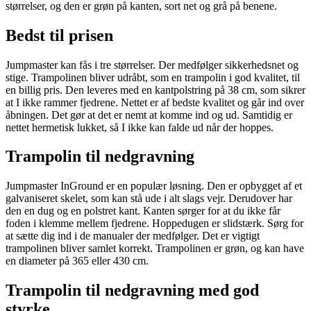
størrelser, og den er grøn på kanten, sort net og grå på benene.
Bedst til prisen
Jumpmaster kan fås i tre størrelser. Der medfølger sikkerhedsnet og
stige. Trampolinen bliver udråbt, som en trampolin i god kvalitet, til
en billig pris. Den leveres med en kantpolstring på 38 cm, som sikrer
at I ikke rammer fjedrene. Nettet er af bedste kvalitet og går ind over
åbningen. Det gør at det er nemt at komme ind og ud. Samtidig er
nettet hermetisk lukket, så I ikke kan falde ud når der hoppes.
Trampolin til nedgravning
Jumpmaster InGround er en populær løsning. Den er opbygget af et
galvaniseret skelet, som kan stå ude i alt slags vejr. Derudover har
den en dug og en polstret kant. Kanten sørger for at du ikke får
foden i klemme mellem fjedrene. Hoppedugen er slidstærk. Sørg for
at sætte dig ind i de manualer der medfølger. Det er vigtigt
trampolinen bliver samlet korrekt. Trampolinen er grøn, og kan have
en diameter på 365 eller 430 cm.
Trampolin til nedgravning med god
styrke