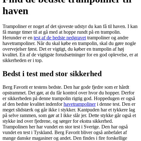
haven
Trampoliner er noget af det sjoveste udstyr du kan få til haven. I kan
få mange timer til at gå med at hoppe rundt på en trampolin.
Herunder er en
test af de bedste nedgravet
trampoliner og andre
havetrampoliner. Når du skal købe en trampolin, skal du gøre nogle
overvejelser først. Det er vigtigt, du køber en trampolin af høj
kvalitet. En af de vigtigste forudsætninger for en god oplevelse, er at
sikkerheden er i top.
Bedst i test med stor sikkerhed
Berg Favorit er testens bedste. Den har gode fjedre som er hårdt
opstrammet. Det gør, at du får kontrol over hvor du hopper. Derfor
er sikkerheden på denne trampolin rigtig god. Hoppedugen er også
af den bedste kvalitet indenfor
havetrampoliner
i denne test. Den er
meget slidstærk og går ikke i stykker. Kantpuden har et tykkere lag
på selve rammen, som gør at I ikke slår jer. Dette stykke går også et
stykke ind over fjedrene, og sørger for ekstra sikkerhed.
Trampolinen her har vundet en stor test i Sverige. Den har også
vundet en test i Tyskland. Berg Favorit bliver også anbefalet af
mange danske magasiner og andet. Den findes i fire forskellige