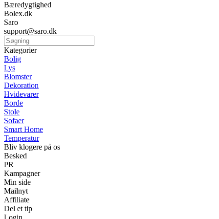
Bæredygtighed
Bolex.dk
Saro
support@saro.dk
Kategorier
Bolig
Lys
Blomster
Dekoration
Hvidevarer
Borde
Stole
Sofaer
Smart Home
Temperatur
Bliv klogere på os
Besked
PR
Kampagner
Min side
Mailnyt
Affiliate
Del et tip
Login