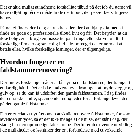
Det er altid muligt at indhente forskellige tilbud på det job du gerne vil
have udført og på den måde finde det tilbud, der passer bedst til jeres
behov.
På nettet findes der i dag en række sider, der kan hjælp dig med at
finde tre gode og professionelle tilbud kvit og frit. Det betyder, at du
ikke behøver at bruge en masse tid på at ringe eller skrive rundt til
forskellige firmaer og sætte dig ind i, hvor meget det er normalt at
betale eller, hvilke forskellige løsninger, der er tilgængelige.
Hvordan fungerer en
faldstammerenovering?
Der findes forskellige måder at få styr på en faldstamme, der trænger til
en kærlig hånd. Det er ikke nødvendigvis løsningen at bryde vægge og
gulv op, så du kan få udskiftet den gamle faldstammen. I dag findes
der en række andre, spændende muligheder for at forlænge levetiden
på den gamle faldstamme.
Det er et relativt nyt fænomen at skulle renovere faldstammer, for som
levetiden antyder, så er det ikke mange af de huse, der står i dag, der
stadig har den oprindelige faldstamme. Derfor er der rivende udvikling
i de muligheder og løsninger der er i forbindelse med et voksende