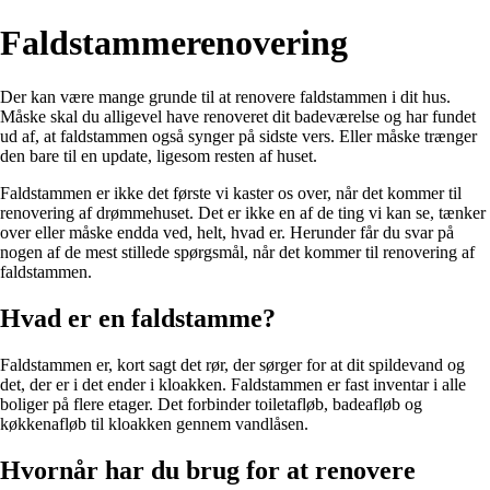
Faldstammerenovering
Der kan være mange grunde til at renovere faldstammen i dit hus.
Måske skal du alligevel have renoveret dit badeværelse og har fundet
ud af, at faldstammen også synger på sidste vers. Eller måske trænger
den bare til en update, ligesom resten af huset.
Faldstammen er ikke det første vi kaster os over, når det kommer til
renovering af drømmehuset. Det er ikke en af de ting vi kan se, tænker
over eller måske endda ved, helt, hvad er. Herunder får du svar på
nogen af de mest stillede spørgsmål, når det kommer til renovering af
faldstammen.
Hvad er en faldstamme?
Faldstammen er, kort sagt det rør, der sørger for at dit spildevand og
det, der er i det ender i kloakken. Faldstammen er fast inventar i alle
boliger på flere etager. Det forbinder toiletafløb, badeafløb og
køkkenafløb til kloakken gennem vandlåsen.
Hvornår har du brug for at renovere