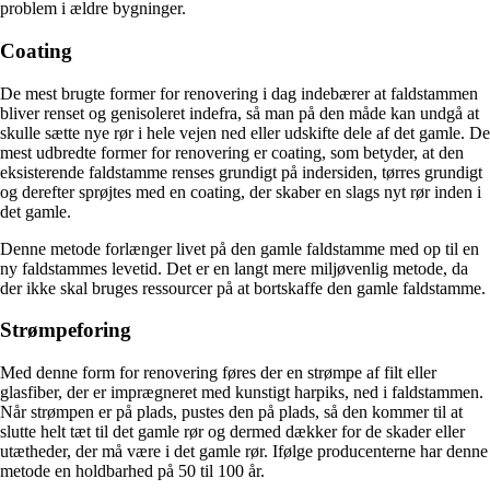
problem i ældre bygninger.
Coating
De mest brugte former for renovering i dag indebærer at faldstammen
bliver renset og genisoleret indefra, så man på den måde kan undgå at
skulle sætte nye rør i hele vejen ned eller udskifte dele af det gamle. De
mest udbredte former for renovering er coating, som betyder, at den
eksisterende faldstamme renses grundigt på indersiden, tørres grundigt
og derefter sprøjtes med en coating, der skaber en slags nyt rør inden i
det gamle.
Denne metode forlænger livet på den gamle faldstamme med op til en
ny faldstammes levetid. Det er en langt mere miljøvenlig metode, da
der ikke skal bruges ressourcer på at bortskaffe den gamle faldstamme.
Strømpeforing
Med denne form for renovering føres der en strømpe af filt eller
glasfiber, der er imprægneret med kunstigt harpiks, ned i faldstammen.
Når strømpen er på plads, pustes den på plads, så den kommer til at
slutte helt tæt til det gamle rør og dermed dækker for de skader eller
utætheder, der må være i det gamle rør. Ifølge producenterne har denne
metode en holdbarhed på 50 til 100 år.