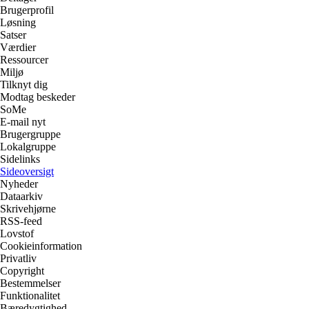
Brugerprofil
Løsning
Satser
Værdier
Ressourcer
Miljø
Tilknyt dig
Modtag beskeder
SoMe
E-mail nyt
Brugergruppe
Lokalgruppe
Sidelinks
Sideoversigt
Nyheder
Dataarkiv
Skrivehjørne
RSS-feed
Lovstof
Cookieinformation
Privatliv
Copyright
Bestemmelser
Funktionalitet
Bæredygtighed