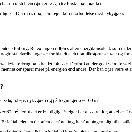
 har nu opdelt energimærke A, i tre forskellige mærker.
højest. Disse ses dog, som regel kun i forbindelse med nybyggeri.
tede forbrug. Beregningen udføres af en energikonsulent, som måler o
nogle standardbetingelser for blandt andet familiestørrelse, vejr og for
orventede forbrug og ikke det faktiske. Derfor kan der godt være forskel
 mennesker sparer mere på energien end andre. Der kan også være et år,
e?
2
ved salg, udleje, nybyggeri og på bygninger over 60 m
.
2
over 60 m
, før at det er lovpligtigt. Sælger har ansvaret for, at køber 
 Er lejligheden en del af en ejerforening, har foreningen pligt til at stil
 med mindre den udlejede lejlighed kun fremlejes i under 4 uger.