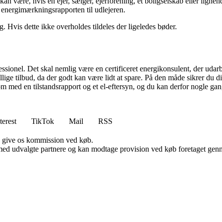
an være, hvis en ejer, sælger, ejerforening, et boligselskab eller ligne
 energimærkningsrapporten til udlejeren.
. Hvis dette ikke overholdes tildeles der ligeledes bøder.
sionel. Det skal nemlig være en certificeret energikonsulent, der udarb
ellige tilbud, da der godt kan være lidt at spare. På den måde sikrer du 
 med en tilstandsrapport og et el-eftersyn, og du kan derfor nogle gang
terest
TikTok
Mail
RSS
n give os kommission ved køb.
med udvalgte partnere og kan modtage provision ved køb foretaget gennem