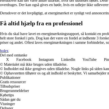
Herudover kan der være andre tilfælde, hvor der udstedes bøder. Dette k
overdrages. Der kan også gives en bøde, hvis en udlejer ikke udleverer
Derudover er det lovpligtigt, at energimærket er synligt ved annoncering
Få altid hjælp fra en professionel
Hvis du skal have lavet en energimærkningsrapport, så kontakt en profes
helt store forskel i pris. Dog kan det være en fordel at indhente 3 forsk
priser og andet. Oftest laves energimærkningen i samme forbindelse, som
bolex
Del med omtanke
X
Facebook
Instagram
LinkedIn
YouTube
Pin
© Materialet må ikke bruges uden tilladelse.
© Indholdet må ikke gengives uden tilladelse. Nogle links på siden ka
© Ophavsretten tilhører os og alt indhold er beskyttet. Vi samarbejder 
Publikationer
Gratis ressourcer
Tilbudspriser
Brugeranmeldelser
Købetips
Sådan gør du
Visninger
Deltager