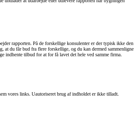
nde undlader at udarbejde eller udlevere rapporten når bygningen
ejder rapporten. På de forskellige konsulenter er der typisk ikke den
dig, at du får bud fra flere forskellige, og du kan dermed sammenligne
e indhente tilbud for at for få lavet det hele ved samme firma.
 vores links. Uautoriseret brug af indholdet er ikke tilladt.