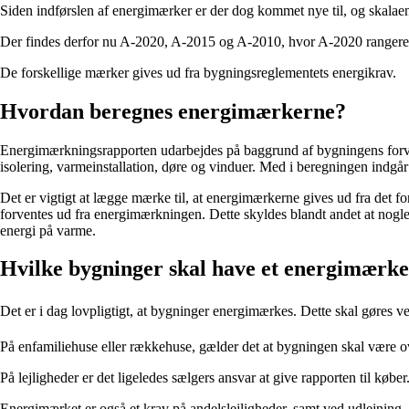
Siden indførslen af energimærker er der dog kommet nye til, og skalaen
Der findes derfor nu A-2020, A-2015 og A-2010, hvor A-2020 rangerer 
De forskellige mærker gives ud fra bygningsreglementets energikrav.
Hvordan beregnes energimærkerne?
Energimærkningsrapporten udarbejdes på baggrund af bygningens forven
isolering, varmeinstallation, døre og vinduer. Med i beregningen indgår 
Det er vigtigt at lægge mærke til, at energimærkerne gives ud fra det f
forventes ud fra energimærkningen. Dette skyldes blandt andet at nogle
energi på varme.
Hvilke bygninger skal have et energimærk
Det er i dag lovpligtigt, at bygninger energimærkes. Dette skal gøres 
På enfamiliehuse eller rækkehuse, gælder det at bygningen skal være 
På lejligheder er det ligeledes sælgers ansvar at give rapporten til køber.
Energimærket er også et krav på andelslejligheder, samt ved udlejning,