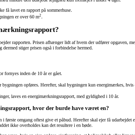
ke få lavet en rapport på sommerhuse.
2
ygningen er over 60 m
.
imærkningsrapport?
jder rapporten. Prisen afhænger lidt af hvem der udfører opgaven, men 
og dermed stiger prisen også i forbindelse hermed.
or fornyes inden de 10 år er gået.
når bygningen opføres. Herefter, skal bygningen kun energimærkes, hvis d
ninger, laves en energimærkningsrapport, med gyldighed i 10 år.
ningsrapport, hvor der burde have været en?
n i første omgang oftest give et påbud. Herefter skal ejer få udarbejde
buddet ikke overholdes kan det resultere i en bøde.