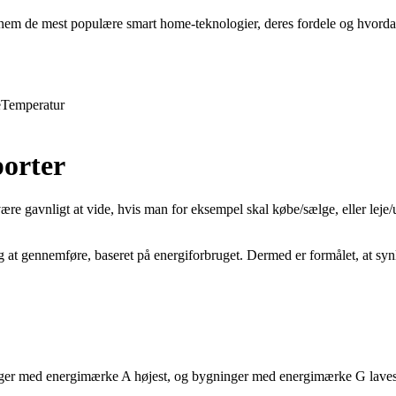
em de mest populære smart home-teknologier, deres fordele og hvordan
e
Temperatur
orter
avnligt at vide, hvis man for eksempel skal købe/sælge, eller leje/udlej
g at gennemføre, baseret på energiforbruget. Dermed er formålet, at syn
inger med energimærke A højest, og bygninger med energimærke G laves