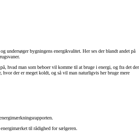
g undersøger bygningens energikvalitet. Her ses der blandt andet på
brugsvaner.
 på, hvad man som beboer vil komme til at bruge i energi, og fra det der
 hvor der er meget koldt, og så vil man naturligvis her bruge mere
får energimærkningsrapporten.
le energimærket til rådighed for sælgeren.