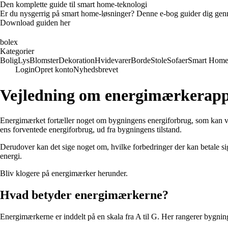
Den komplette guide til smart home-teknologi
Er du nysgerrig på smart home-løsninger? Denne e-bog guider dig genn
Download guiden her
bolex
Kategorier
Bolig
Lys
Blomster
Dekoration
Hvidevarer
Borde
Stole
Sofaer
Smart Hom
Login
Opret konto
Nyhedsbrevet
Vejledning om energimærkerapp
Energimærket fortæller noget om bygningens energiforbrug, som kan være g
ens forventede energiforbrug, ud fra bygningens tilstand.
Derudover kan det sige noget om, hvilke forbedringer der kan betale si
energi.
Bliv klogere på energimærker herunder.
Hvad betyder energimærkerne?
Energimærkerne er inddelt på en skala fra A til G. Her rangerer bygn