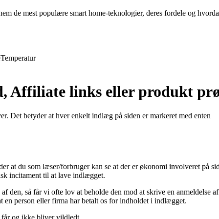
em de mest populære smart home-teknologier, deres fordele og hvordan
e
Temperatur
 Affiliate links eller produkt pr
øver. Det betyder at hver enkelt indlæg på siden er markeret med enten
er at du som læser/forbruger kan se at der er økonomi involveret på si
k incitament til at lave indlægget.
 den, så får vi ofte lov at beholde den mod at skrive en anmeldelse af p
t en person eller firma har betalt os for indholdet i indlægget.
får og ikke bliver vildledt.