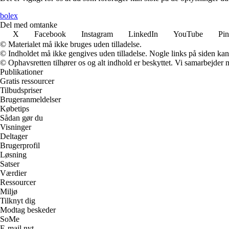
bolex
Del med omtanke
X
Facebook
Instagram
LinkedIn
YouTube
Pin
© Materialet må ikke bruges uden tilladelse.
© Indholdet må ikke gengives uden tilladelse. Nogle links på siden ka
© Ophavsretten tilhører os og alt indhold er beskyttet. Vi samarbejder 
Publikationer
Gratis ressourcer
Tilbudspriser
Brugeranmeldelser
Købetips
Sådan gør du
Visninger
Deltager
Brugerprofil
Løsning
Satser
Værdier
Ressourcer
Miljø
Tilknyt dig
Modtag beskeder
SoMe
E-mail nyt