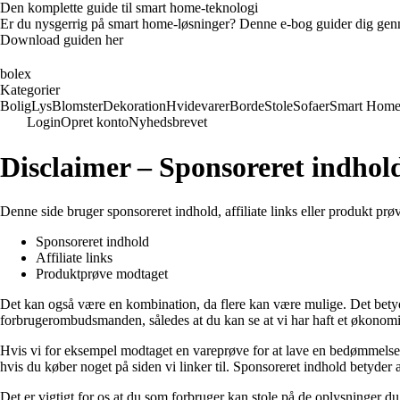
Den komplette guide til smart home-teknologi
Er du nysgerrig på smart home-løsninger? Denne e-bog guider dig genn
Download guiden her
bolex
Kategorier
Bolig
Lys
Blomster
Dekoration
Hvidevarer
Borde
Stole
Sofaer
Smart Hom
Login
Opret konto
Nyhedsbrevet
Disclaimer – Sponsoreret indhold,
Denne side bruger sponsoreret indhold, affiliate links eller produkt pr
Sponsoreret indhold
Affiliate links
Produktprøve modtaget
Det kan også være en kombination, da flere kan være mulige. Det betyd
forbrugerombudsmanden, således at du kan se at vi har haft et økonomis
Hvis vi for eksempel modtaget en vareprøve for at lave en bedømmelse af
hvis du køber noget på siden vi linker til. Sponsoreret indhold betyder a
Det er vigtigt for os at du som forbruger kan stole på de oplysninger du 