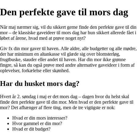
Den perfekte gave til mors dag
Når maj nærmer sig, vil du sikkert gerne finde den perfekte gave til din
mor – de klassiske gaveideer til mors dag har hun sikkert allerede fået i
løbet af årene, hvad med at prøve noget nyt?
Giv fx din mor gaver til haven. Alle aldre, alle budgetter og alle mødre,
der har minimum en altankasse vil glæde sig over blomsterløg,
frugtbuske, stauder eller andet til haven. Har din mor ikke grønne
fingre, så kan du også prøve med andre alternative gaveideer i form af
oplevelser, forkælelse eller skønhed.
Har du husket mors dag?
Hvert år 2. søndag i maj er det mors dag – dagen hvor du helst skal
finde den perfekte gave til din mor. Men hvad er den perfekte gave til
mor? Det afhænger af flere ting, men de tre vigtigste er nok:
Hvad er din mors interesser?
Hvor gammel er din mor?
Hvad er dit budget?