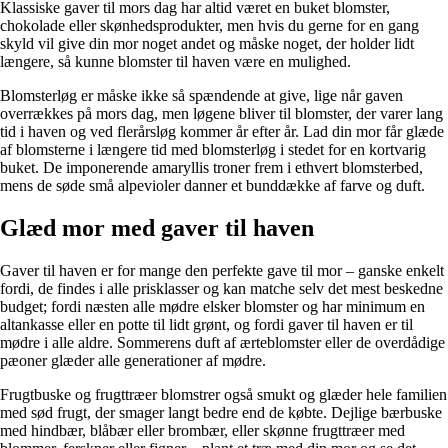
Klassiske gaver til mors dag har altid været en buket blomster,
chokolade eller skønhedsprodukter, men hvis du gerne for en gang
skyld vil give din mor noget andet og måske noget, der holder lidt
længere, så kunne blomster til haven være en mulighed.
Blomsterløg er måske ikke så spændende at give, lige når gaven
overrækkes på mors dag, men løgene bliver til blomster, der varer lang
tid i haven og ved flerårsløg kommer år efter år. Lad din mor får glæde
af blomsterne i længere tid med blomsterløg i stedet for en kortvarig
buket. De imponerende amaryllis troner frem i ethvert blomsterbed,
mens de søde små alpevioler danner et bunddække af farve og duft.
Glæd mor med gaver til haven
Gaver til haven er for mange den perfekte gave til mor – ganske enkelt
fordi, de findes i alle prisklasser og kan matche selv det mest beskedne
budget; fordi næsten alle mødre elsker blomster og har minimum en
altankasse eller en potte til lidt grønt, og fordi gaver til haven er til
mødre i alle aldre. Sommerens duft af ærteblomster eller de overdådige
pæoner glæder alle generationer af mødre.
Frugtbuske og frugttræer blomstrer også smukt og glæder hele familien
med sød frugt, der smager langt bedre end de købte. Dejlige bærbuske
med hindbær, blåbær eller brombær, eller skønne frugttræer med