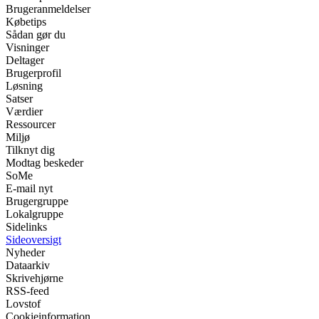
Brugeranmeldelser
Købetips
Sådan gør du
Visninger
Deltager
Brugerprofil
Løsning
Satser
Værdier
Ressourcer
Miljø
Tilknyt dig
Modtag beskeder
SoMe
E-mail nyt
Brugergruppe
Lokalgruppe
Sidelinks
Sideoversigt
Nyheder
Dataarkiv
Skrivehjørne
RSS-feed
Lovstof
Cookieinformation